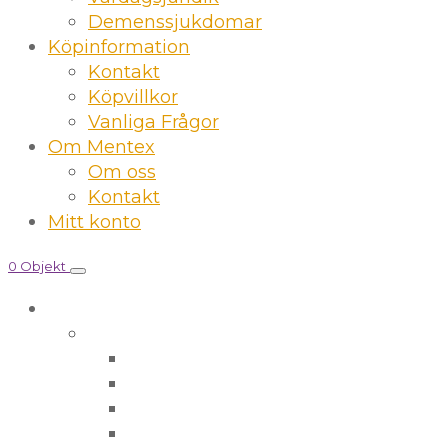
Demenssjukdomar
Köpinformation
Kontakt
Köpvillkor
Vanliga Frågor
Om Mentex
Om oss
Kontakt
Mitt konto
0 Objekt
Demensbutiken
Fysisk aktivitet
Aktivitetsspel
Bollar ballonger
Sittgympa
Stora set för särskilda boenden