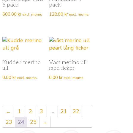
6 pack
pack
600.00
kr
128.00
kr
excl. moms
excl. moms
Kudde i merino
Väst merino ull
ull
med fickor
0.00
kr
0.00
kr
excl. moms
excl. moms
←
1
2
3
…
21
22
23
24
25
→