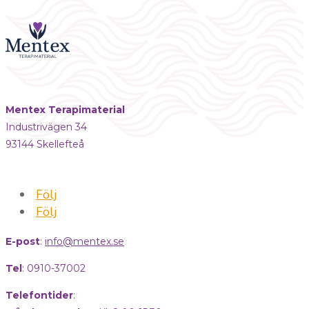
Mentex Terapimaterial
Industrivägen 34
93144 Skellefteå
Följ
Följ
E-post
:
info@mentex.se
Tel
: 0910-37002
Telefontider
: