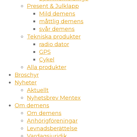
Present & Julklapp
Mild demens
måttlig demens
svår demens
Tekniska produkter
radio dator
GPS
Cykel
Alla produkter
Broschyr
Nyheter
Aktuellt
Nyhetsbrev Mentex
Om demens
Om demens
Anhörigföreningar
Levnadsberättelse
Vardagsjuridik