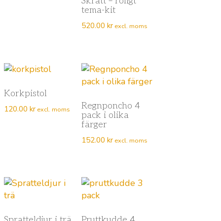
Skratt – roligt
tema-kit
520.00
kr
excl. moms
Korkpistol
Regnponcho 4
120.00
kr
excl. moms
pack i olika
färger
152.00
kr
excl. moms
Spratteldjur i trä
Pruttkudde 4