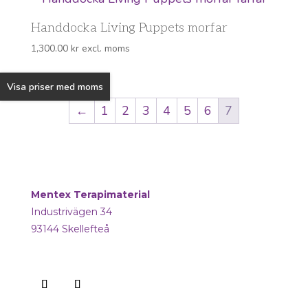
Handdocka Living Puppets morfar
1,300.00
kr
excl. moms
Visa priser med moms
←
1
2
3
4
5
6
7
Mentex Terapimaterial
Industrivägen 34
93144 Skellefteå