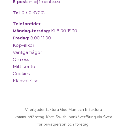
E-post
:
info@mentex.se
Tel
: 0910-37002
Telefontider
:
Måndag-torsdag:
Kl. 8.00-15.30
Fredag:
8.00-11.00
Köpvillkor
Vanliga frågor
Om oss
Mitt konto
Cookies
Klädvalet.se
Copyright © 2025 Mentex. All Rights
Reserved.
Vi erbjuder faktura God Man och E-faktura
kommun/företag. Kort, Swish, banköverföring via Svea
för privatperson och företag.