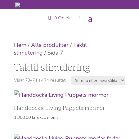
0 Objekt
Hem
/
Alla produkter
/
Taktil
stimulering
/ Sida 7
Taktil stimulering
Sortera
Visar 73–74 av 74 resultat
efter
popularitet
Handdocka Living Puppets mormor
1,300.00
kr
excl. moms