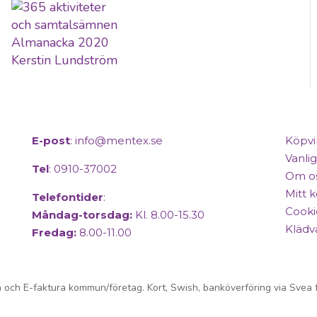
E-post
:
info@mentex.se
Köpvi
Vanlig
Tel
: 0910-37002
Om o
Mitt 
Telefontider
:
Cooki
Måndag-torsdag:
Kl. 8.00-15.30
Klädv
Fredag:
8.00-11.00
Copyright © 2025 Mentex. All Rights Reserved.
 och E-faktura kommun/företag. Kort, Swish, banköverföring via Svea f