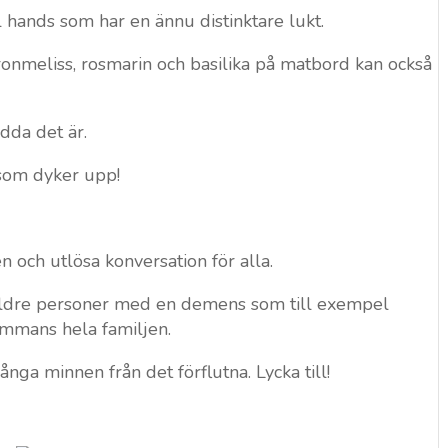
ll hands som har en ännu distinktare lukt.
onmeliss, rosmarin och basilika på matbord kan också
dda det är.
som dyker upp!
en och utlösa konversation för alla.
r äldre personer med en demens som till exempel
sammans hela familjen.
nga minnen från det förflutna. Lycka till!