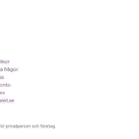
llkor
a frågor
ss
konto
es
alet.se
ör privatperson och företag.