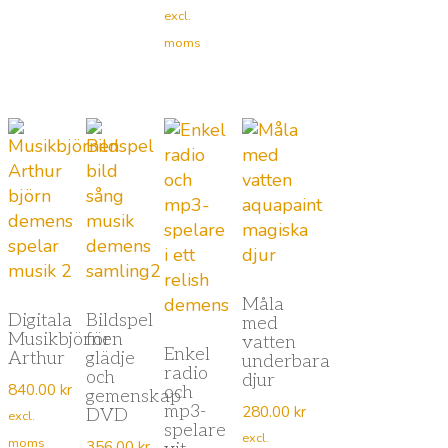
excl.
moms
Måla
Digitala
Bildspel
med
Musikbjörnen
för
vatten
Enkel
Arthur
glädje
underbara
radio
och
djur
840.00
kr
och
gemenskap
mp3-
280.00
kr
DVD
excl.
spelare
excl.
moms
356.00
kr