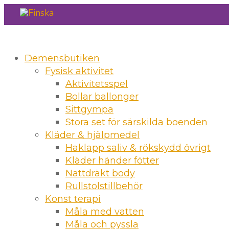
Demensbutiken
Fysisk aktivitet
Aktivitetsspel
Bollar ballonger
Sittgympa
Stora set för särskilda boenden
Kläder & hjälpmedel
Haklapp saliv & rökskydd övrigt
Kläder händer fötter
Nattdräkt body
Rullstolstillbehör
Konst terapi
Måla med vatten
Måla och pyssla