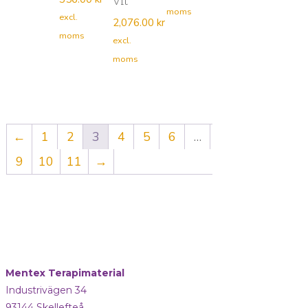
vit
moms
excl.
2,076.00
kr
moms
excl.
moms
←
1
2
3
4
5
6
…
9
10
11
→
Mentex Terapimaterial
Industrivägen 34
93144 Skellefteå