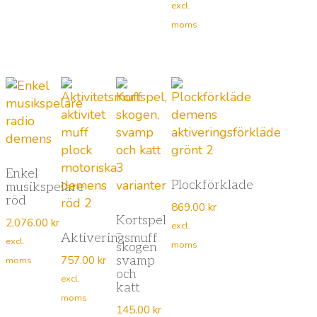
excl.
moms
Enkel
Plockförkläde
musikspelare
röd
869.00
kr
Kortspel
2,076.00
kr
excl.
–
Aktiveringsmuff
excl.
moms
skogen
757.00
kr
svamp
moms
och
excl.
katt
moms
145.00
kr