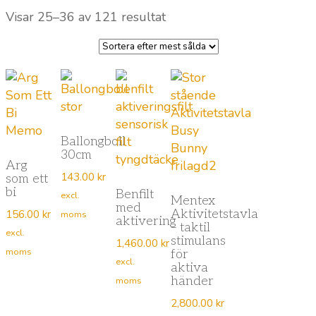
Sortera
Visar 25–36 av 121 resultat
efter
popularitet
Ballongboll
30cm
Arg
143.00
kr
som ett
bi
Benfilt
excl.
Mentex
med
156.00
kr
Aktivitetstavla
moms
aktivering
– taktil
excl.
stimulans
1,460.00
kr
moms
för
excl.
aktiva
händer
moms
2,800.00
kr