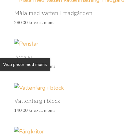
Måla med vatten I trädgården
280.00
kr
excl. moms
Penslar
Visa priser med moms
162.00
kr
excl. moms
Vattenfärg i block
140.00
kr
excl. moms