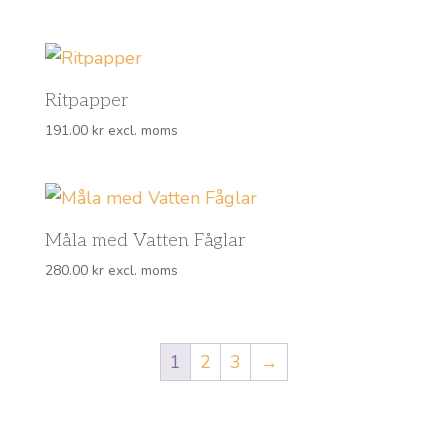
Ritpapper
191.00
kr
excl. moms
Måla med Vatten Fåglar
280.00
kr
excl. moms
1
2
3
→