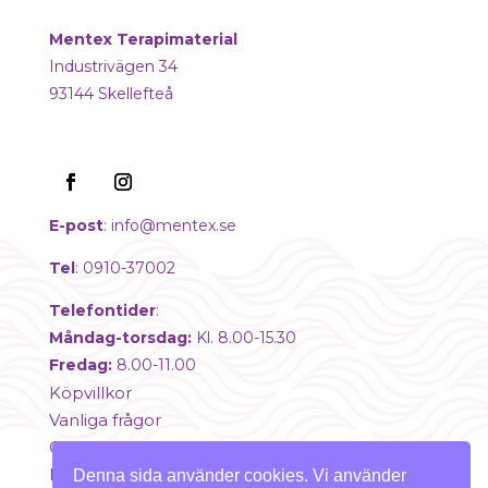
Mentex Terapimaterial
Industrivägen 34
93144 Skellefteå
E-post
:
info@mentex.se
Tel
: 0910-37002
Telefontider
:
Måndag-torsdag:
Kl. 8.00-15.30
Fredag:
8.00-11.00
Köpvillkor
Vanliga frågor
Om oss
Mitt konto
Denna sida använder cookies. Vi använder