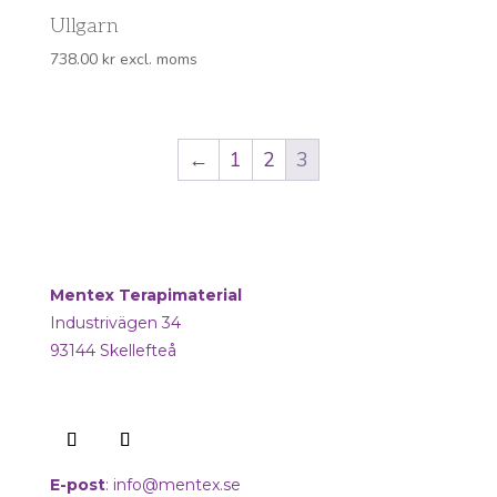
Ullgarn
738.00
kr
excl. moms
←
1
2
3
Mentex Terapimaterial
Industrivägen 34
93144 Skellefteå
E-post
:
info@mentex.se