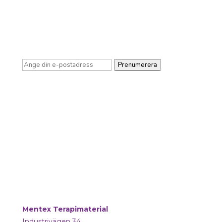
Prenumerera gärna på vårat nyhetsbrev så
får du uppdateringar om nya produkter,
relevanta nyheter m.m.
Prenumerera
Mentex Terapimaterial
Industrivägen 34