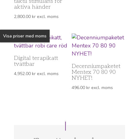
taktil stimulans för
aktiva händer
2,800.00
kr
excl. moms
Visa priser med moms
Digital terapikatt
tvättbar
Decenniumpaketet
Mentex 70 80 90
4,952.00
kr
excl. moms
NYHET!
496.00
kr
excl. moms