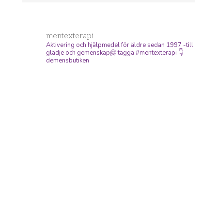
mentexterapi
Aktivering och hjälpmedel
för äldre sedan 1997 -till
glädje och gemenskap🤗
tagga #mentexterapi
👇
demensbutiken