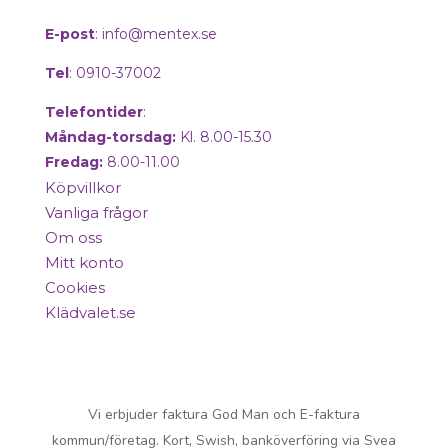
E-post
:
info@mentex.se
Tel
: 0910-37002
Telefontider
:
Måndag-torsdag:
Kl. 8.00-15.30
Fredag:
8.00-11.00
Köpvillkor
Vanliga frågor
Om oss
Mitt konto
Cookies
Klädvalet.se
Copyright © 2025 Mentex. All Rights
Reserved.
Vi erbjuder faktura God Man och E-faktura
kommun/företag. Kort, Swish, banköverföring via Svea