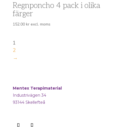
Regnponcho 4 pack i olika
färger
152.00
kr
excl. moms
1
2
→
Mentex Terapimaterial
Industrivägen 34
93144 Skellefteå