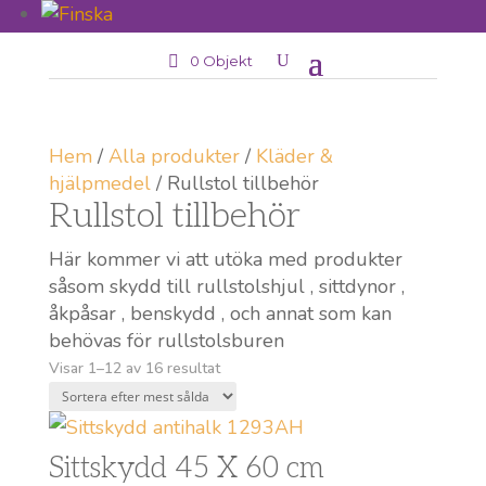
0 Objekt
Hem
/
Alla produkter
/
Kläder &
hjälpmedel
/ Rullstol tillbehör
Rullstol tillbehör
Här kommer vi att utöka med produkter
såsom skydd till rullstolshjul , sittdynor ,
åkpåsar , benskydd , och annat som kan
behövas för rullstolsburen
Sortera
Visar 1–12 av 16 resultat
efter
popularitet
Sittskydd 45 X 60 cm