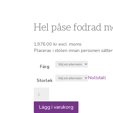
Hel påse fodrad m
1,976.00
kr
excl. moms
Placeras i stolen innan personen sätter
Färg
Nollställ
Storlek
Hel
påse
fodrad
Lägg i varukorg
med