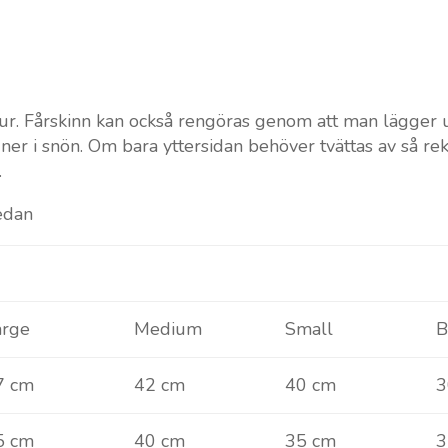
tur. Fårskinn kan också rengöras genom att man lägger 
er i snön. Om bara yttersidan behöver tvättas av så re
.
nedan
arge
Medium
Small
B
7 cm
42 cm
40 cm
3
5 cm
40 cm
35 cm
3