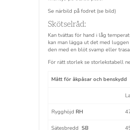
Se närbild på fodret (se bild)
Skötselråd:
Kan tvättas för hand i låg tempera
kan man lägga ut det med luggen n
den med en blöt svamp eller trasa
För rätt storlek se storlekstabell 
Mått för åkpåsar och benskydd
L
Rygghöjd
RH
4
Sätesbredd
SB
4