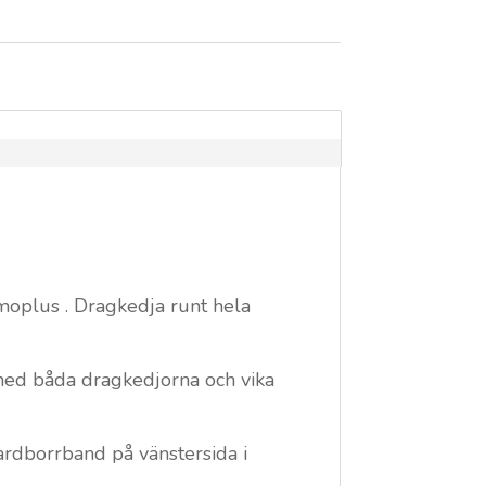
moplus . Dragkedja runt hela
 ned båda dragkedjorna och vika
ardborrband på vänstersida i