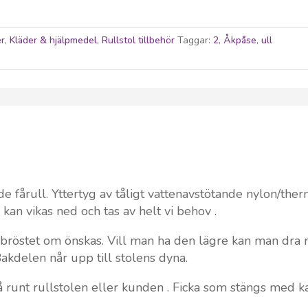
er
,
Kläder & hjälpmedel
,
Rullstol tillbehör
Taggar:
2
,
Åkpåse
,
ull
årull. Yttertyg av tåligt vattenavstötande nylon/ther
kan vikas ned och tas av helt vi behov .
l bröstet om önskas. Vill man ha den lägre kan man dra
akdelen når upp till stolens dyna.
 runt rullstolen eller kunden . Ficka som stängs med k