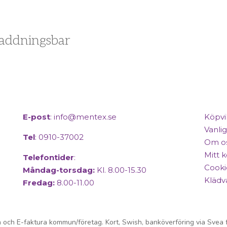
laddningsbar
E-post
:
info@mentex.se
Köpvi
Vanlig
Tel
: 0910-37002
Om o
Mitt 
Telefontider
:
Cooki
Måndag-torsdag:
Kl. 8.00-15.30
Klädv
Fredag:
8.00-11.00
Copyright © 2025 Mentex. All Rights Reserved.
 och E-faktura kommun/företag. Kort, Swish, banköverföring via Svea f