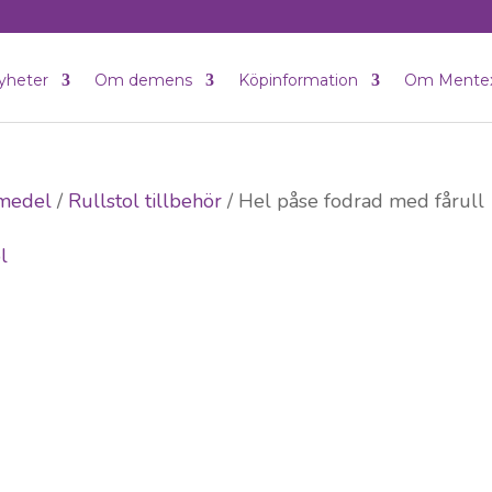
yheter
Om demens
Köpinformation
Om Mente
pmedel
/
Rullstol tillbehör
/ Hel påse fodrad med fårull