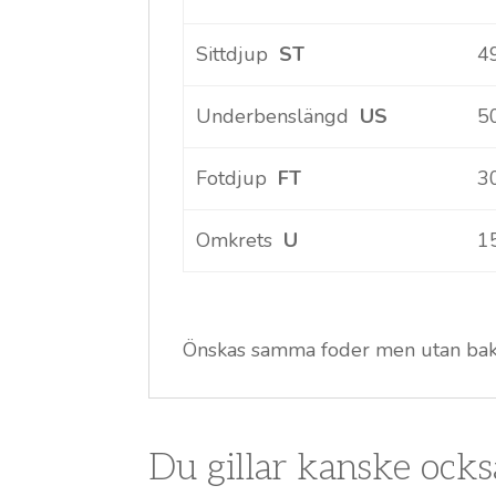
Sittdjup
ST
4
Underbenslängd
US
5
Fotdjup
FT
3
Omkrets
U
1
Önskas samma foder men utan ba
Du gillar kanske ock