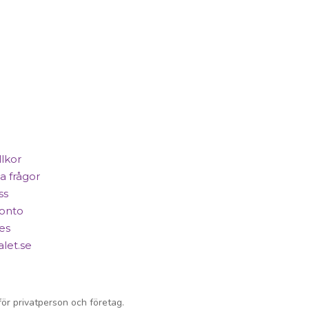
llkor
a frågor
ss
konto
es
alet.se
ör privatperson och företag.