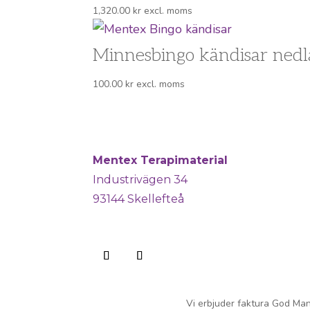
1,320.00
kr
excl. moms
Minnesbingo kändisar ned
100.00
kr
excl. moms
Mentex Terapimaterial
Industrivägen 34
93144 Skellefteå
Vi erbjuder faktura God Man