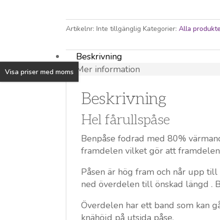
fårull
mängd
Artikelnr:
Inte tillgänglig
Kategorier:
Alla produkt
Beskrivning
Mer information
Visa priser med moms
Beskrivning
Hel fårullspåse
Benpåse fodrad med 80% värmande f
framdelen vilket gör att framdelen 
Påsen är hög fram och når upp til
ned överdelen till önskad längd . B
Överdelen har ett band som kan gå
knähöjd på utsida påse.