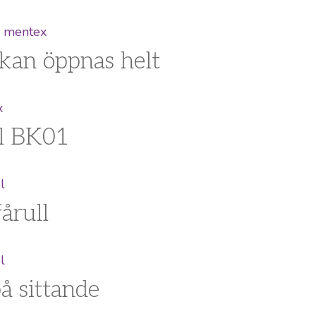
 kan öppnas helt
ull BK01
årull
å sittande