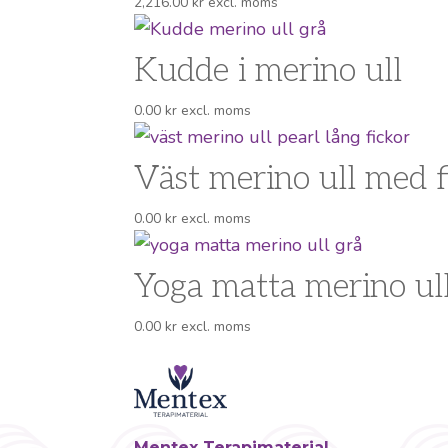
2,216.00
kr
excl. moms
Kudde i merino ull
0.00
kr
excl. moms
Väst merino ull med f
0.00
kr
excl. moms
Yoga matta merino ul
0.00
kr
excl. moms
Mentex Terapimaterial