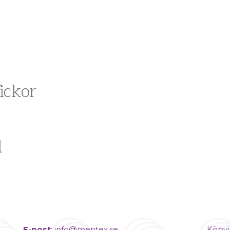
ickor
l
E-post
:
info@mentex.se
Köpvi