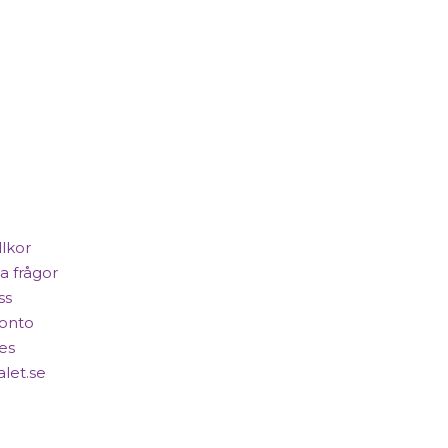
llkor
a frågor
ss
konto
es
alet.se