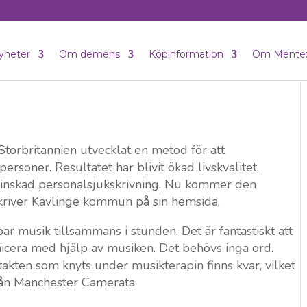
yheter
Om demens
Köpinformation
Om Mente
torbritannien utvecklat en metod för att
oner. Resultatet har blivit ökad livskvalitet,
nskad personalsjukskrivning. Nu kommer den
kriver Kävlinge kommun på sin hemsida.
par musik tillsammans i stunden. Det är fantastiskt att
icera med hjälp av musiken. Det behövs inga ord.
takten som knyts under musikterapin finns kvar, vilket
rån Manchester Camerata.