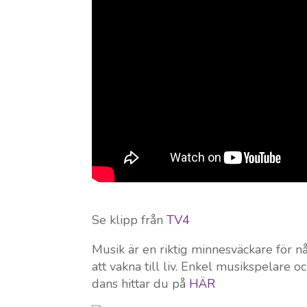
Se klipp från
T
V4
Musik är en riktig minnesväckare för 
att vakna till liv. Enkel musikspelare o
dans hittar du på
HÄR