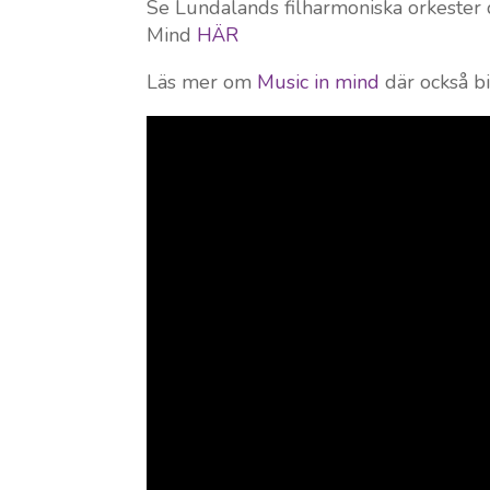
Se Lundalands filharmoniska orkester
Mind
HÄR
Läs mer om
Music in mind
där också b