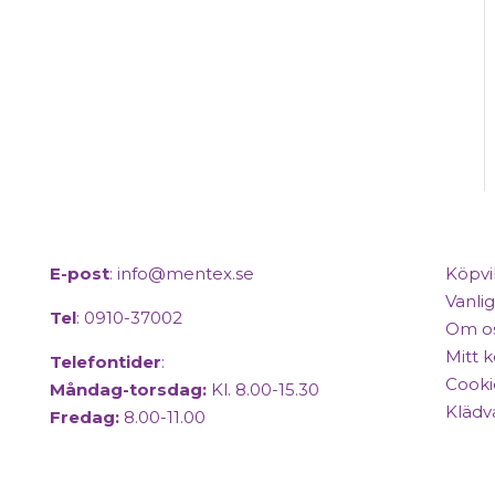
E-post
:
info@mentex.se
Köpvi
Vanlig
Tel
: 0910-37002
Om o
Mitt 
Telefontider
:
Cooki
Måndag-torsdag:
Kl. 8.00-15.30
Klädv
Fredag:
8.00-11.00
Copyright © 2025 Mentex. All Rights Reserved.