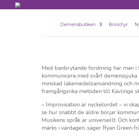
Demensbutiken
Broschyr
N
Med banbrytande forskning har man i S
kommunicera med svårt demenssjuka pers
minskad läkemedelsanvändning och mi
framgångsrika metoden till Kävlinge s
– Improvisation är nyckelordet – vi ska
se hur snabbt de äldre börjar kommun
Musikens språk är universellt. Och kon
märks i vardagen, säger Ryan Green f