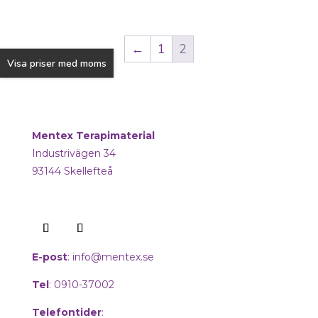
←
1
2
Visa priser med moms
Mentex Terapimaterial
Industrivägen 34
93144 Skellefteå
E-post
:
info@mentex.se
Tel
: 0910-37002
Telefontider
: