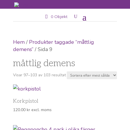
0 Objekt
Hem
/
Produkter taggade “måttlig
demens”
/ Sida 9
måttlig demens
Sortera
Visar 97–103 av 103 resultat
efter
popularitet
Korkpistol
120.00
kr
excl. moms