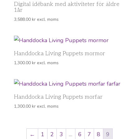
Digital idébank med aktiviteter för äldre
1år
3,588.00
kr
excl. moms
Handdocka Living Puppets mormor
1,300.00
kr
excl. moms
Handdocka Living Puppets morfar
1,300.00
kr
excl. moms
←
1
2
3
…
6
7
8
9