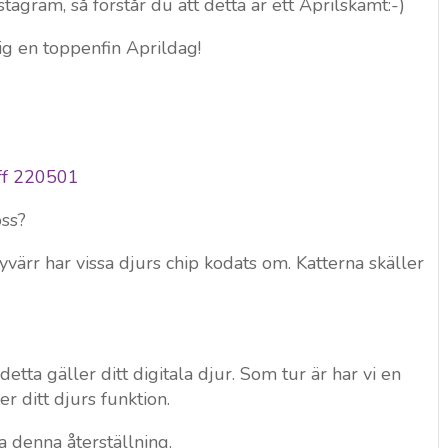
stagram, så förstår du att detta är ett Aprilskämt:-)
g en toppenfin Aprildag!
oss?
tyvärr har vissa djurs chip kodats om. Katterna skäller
etta gäller ditt digitala djur. Som tur är har vi en
er ditt djurs funktion.
a denna återställning.