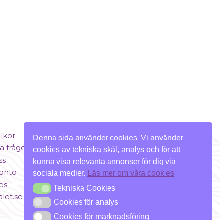
llkor
Denna sida använder cookies. Vi använder
a frågor
cookies av tekniska skäl, analys och för att
ss
kunna visa relevanta annonser för dig via
konto
sociala medier.
Läs mer om våra cookies
es
Tekniska Cookies
Tekniska Cookies
alet.se
Cookies för analys
Cookies för analys
Cookies för marknadsföring
Cookies för marknadsföring