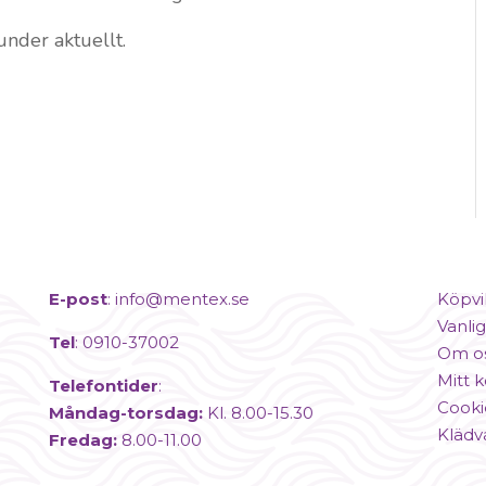
under aktuellt.
E-post
:
info@mentex.se
Köpvi
Vanlig
Tel
: 0910-37002
Om o
Mitt 
Telefontider
:
Cooki
Måndag-torsdag:
Kl. 8.00-15.30
Klädv
Fredag:
8.00-11.00