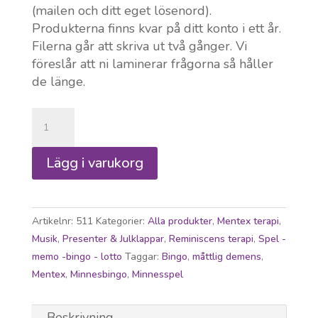
(mailen och ditt eget lösenord).
Produkterna finns kvar på ditt konto i ett år.
Filerna går att skriva ut två gånger. Vi
föreslår att ni laminerar frågorna så håller
de länge.
Minnesbingo
schlager
nedladdningsbar
Lägg i varukorg
mängd
Artikelnr:
511
Kategorier:
Alla produkter
,
Mentex terapi
,
Musik
,
Presenter & Julklappar
,
Reminiscens terapi
,
Spel -
memo -bingo - lotto
Taggar:
Bingo
,
måttlig demens
,
Mentex
,
Minnesbingo
,
Minnesspel
Beskrivning