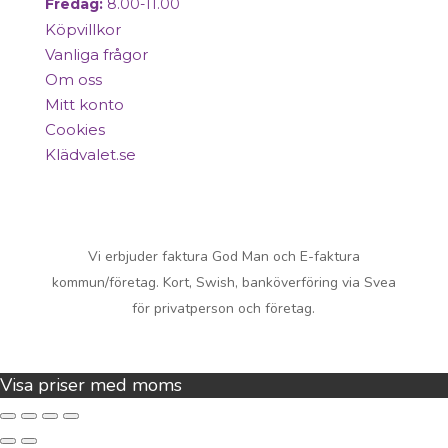
Fredag:
8.00-11.00
Köpvillkor
Vanliga frågor
Om oss
Mitt konto
Cookies
Klädvalet.se
Copyright © 2025 Mentex. All Rights
Reserved.
Vi erbjuder faktura God Man och E-faktura
kommun/företag. Kort, Swish, banköverföring via Svea
för privatperson och företag.
Visa priser med moms