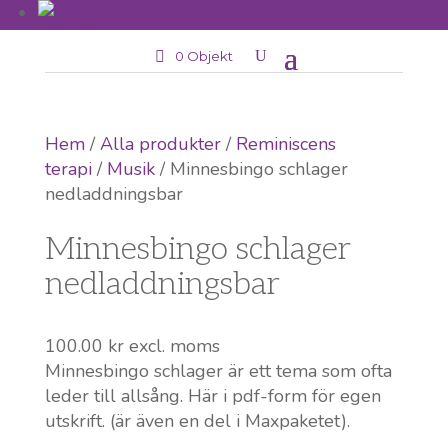
0 Objekt
Hem
/
Alla produkter
/
Reminiscens
terapi
/
Musik
/ Minnesbingo schlager
nedladdningsbar
Minnesbingo schlager
nedladdningsbar
100.00
kr
excl. moms
Minnesbingo schlager är ett tema som ofta
leder till allsång. Här i pdf-form för egen
utskrift. (är även en del i Maxpaketet).