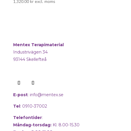
1,320.00
kr
excl. moms
Mentex Terapimaterial
Industrivägen 34
93144 Skellefteå
E-post
:
info@mentex.se
Tel
: 0910-37002
Telefontider
:
Måndag-torsdag:
Kl. 8.00-15.30