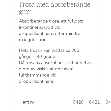
Trosa med absorberande
gren
Absorberande trosa, ett fullgott
inkontinensskydd vid
droppinkontinens eller mindre
mängder urin.
Hela trosan kan tvättas ca 200
gånger i 90 grader.
Då trosans absorptionsskikt är delvis
gjord av viskos är den även
lukthämmande vid
droppinkontinens.
art nr
6420
6421
6