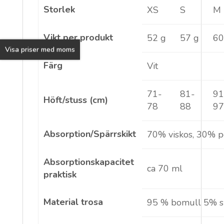
Storlek
XS
S
M
Vikt per produkt
52 g
57 g
60
Visa priser med moms
Färg
Vit
71-
81-
91
Höft/stuss (cm)
78
88
9
Absorption/Spärrskikt
70% viskos, 30% p
Absorptionskapacitet
ca 70 ml
praktisk
Material trosa
95 % bomull 5% 