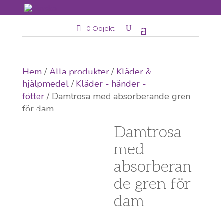
0 Objekt
Hem
/
Alla produkter
/
Kläder &
hjälpmedel
/
Kläder - händer -
fötter
/ Damtrosa med absorberande gren
för dam
Damtrosa
med
absorberan
de gren för
dam