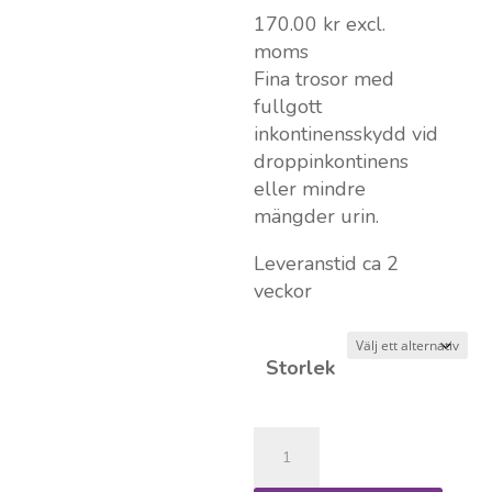
170.00
kr
excl.
moms
Fina trosor med
fullgott
inkontinensskydd vid
droppinkontinens
eller mindre
mängder urin.
Leveranstid ca 2
veckor
Storlek
Damtrosa
med