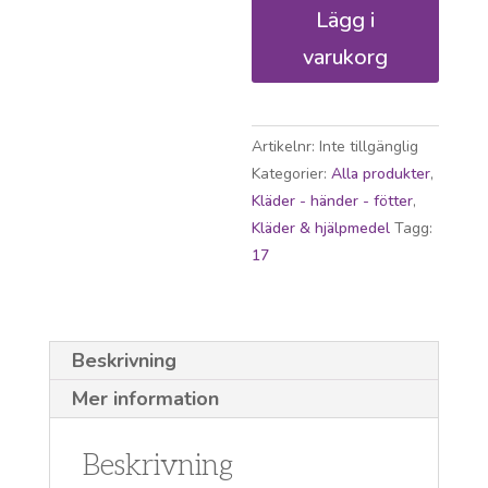
absorberande
Lägg i
gren
varukorg
för
dam
mängd
Artikelnr:
Inte tillgänglig
Kategorier:
Alla produkter
,
Kläder - händer - fötter
,
Kläder & hjälpmedel
Tagg:
17
Beskrivning
Mer information
Beskrivning