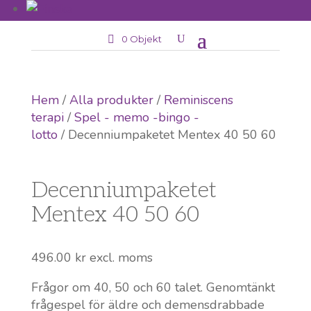
0 Objekt
Hem
/
Alla produkter
/
Reminiscens
terapi
/
Spel - memo -bingo -
lotto
/ Decenniumpaketet Mentex 40 50 60
Decenniumpaketet
Mentex 40 50 60
496.00
kr
excl. moms
Frågor om 40, 50 och 60 talet. Genomtänkt
frågespel för äldre och demensdrabbade