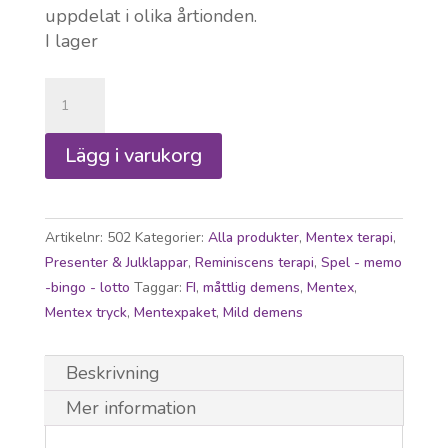
uppdelat i olika årtionden.
I lager
Decenniumpaketet
Mentex
40
Lägg i varukorg
50
60
mängd
Artikelnr:
502
Kategorier:
Alla produkter
,
Mentex terapi
,
Presenter & Julklappar
,
Reminiscens terapi
,
Spel - memo
-bingo - lotto
Taggar:
FI
,
måttlig demens
,
Mentex
,
Mentex tryck
,
Mentexpaket
,
Mild demens
Beskrivning
Mer information