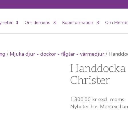
yheter
Om demens
Köpinformation
Om Mente
ing
/
Mjuka djur - dockor - fåglar - värmedjur
/ Handdoc
Handdocka 
Christer
1,300.00
kr
excl. moms
Nyheter hos Mentex, han