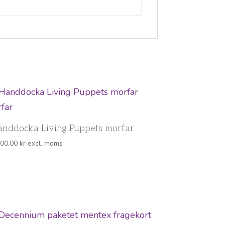
nddocka Living Puppets morfar
300.00
kr
excl. moms