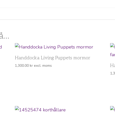
så…
Handdocka Living Puppets mormor
Ha
1,300.00
kr
excl. moms
1,