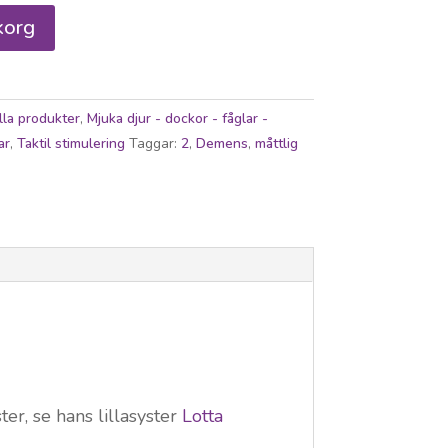
korg
lla produkter
,
Mjuka djur - dockor - fåglar -
ar
,
Taktil stimulering
Taggar:
2
,
Demens
,
måttlig
er, se hans lillasyster
Lotta