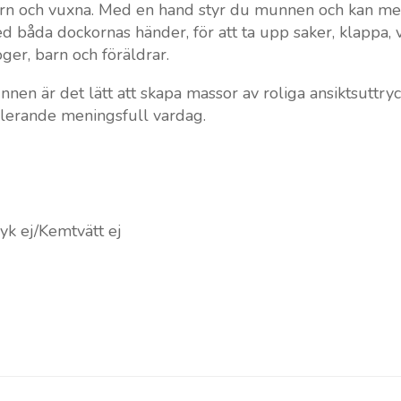
barn och vuxna. Med en hand styr du munnen och kan m
d båda dockornas händer, för att ta upp saker, klappa, 
er, barn och föräldrar.
en är det lätt att skapa massor av roliga ansiktsuttry
ulerande meningsfull vardag.
yk ej/Kemtvätt ej