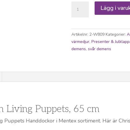
Handdocka
Lägg i varu
Living
Puppets
Christer
mängd
Artikelnr:
2-W809
Kategorier:
A
värmedjur
,
Presenter & Julklapp
demens
,
svår demens
n Living Puppets, 65 cm
ng Puppets Handdockor i Mentex sortiment. Här är Christ