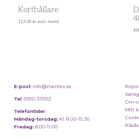
Korthållare
D
4
112.00
kr
excl. moms
49
E-post
:
info@mentex.se
Köpvi
Vanlig
Tel
: 0910-37002
Om o
Mitt 
Telefontider
:
Cooki
Måndag-torsdag:
Kl. 8.00-15.30
Klädv
Fredag:
8.00-11.00