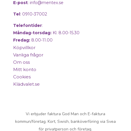
E-post
:
info@mentex.se
Tel
: 0910-37002
Telefontider
:
Måndag-torsdag:
Kl. 8.00-15.30
Fredag:
8.00-11.00
Köpvillkor
Vanliga frågor
Om oss
Mitt konto
Cookies
Klädvalet.se
Copyright © 2025 Mentex. All Rights
Reserved.
Vi erbjuder faktura God Man och E-faktura
kommun/företag. Kort, Swish, banköverföring via Svea
för privatperson och företag.