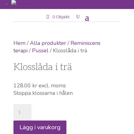
0 Objekt
Hem
/
Alla produkter
/
Reminiscens
terapi
/
Pussel
/ Klosslåda i trä
Klosslåda i trä
128.00
kr
excl. moms
Stoppa klossarna i hålen
Klosslåda
i
trä
Lägg i varukorg
mängd