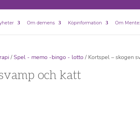
yheter
Om demens
Köpinformation
Om Mente
rapi
/
Spel - memo -bingo - lotto
/ Kortspel – skogen s
 svamp och katt