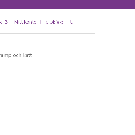
x
Mitt konto
0 Objekt
vamp och katt