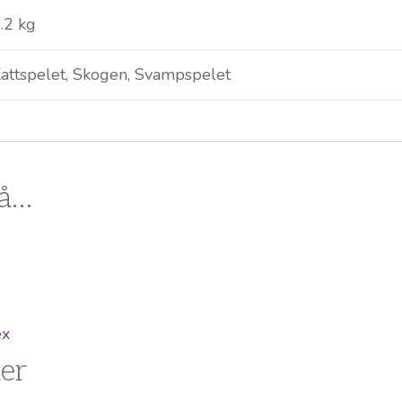
.2 kg
attspelet, Skogen, Svampspelet
så…
er