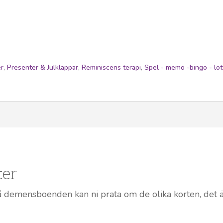
er
,
Presenter & Julklappar
,
Reminiscens terapi
,
Spel - memo -bingo - lot
ter
demensboenden kan ni prata om de olika korten, det är 