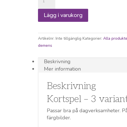
-
skogen
Lägg i varukorg
svamp
och
katt
mängd
Artikelnr:
Inte tillgänglig
Kategorier:
Alla produkt
demens
Beskrivning
Mer information
Beskrivning
Kortspel – 3 varian
Passar bra på dagverksamheter. På 
färgbilder.