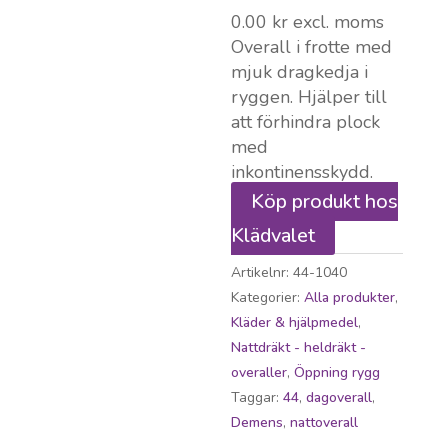
0.00
kr
excl. moms
Overall i frotte med
mjuk dragkedja i
ryggen. Hjälper till
att förhindra plock
med
inkontinensskydd.
Köp produkt hos
Klädvalet
Artikelnr:
44-1040
Kategorier:
Alla produkter
,
Kläder & hjälpmedel
,
Nattdräkt - heldräkt -
overaller
,
Öppning rygg
Taggar:
44
,
dagoverall
,
Demens
,
nattoverall