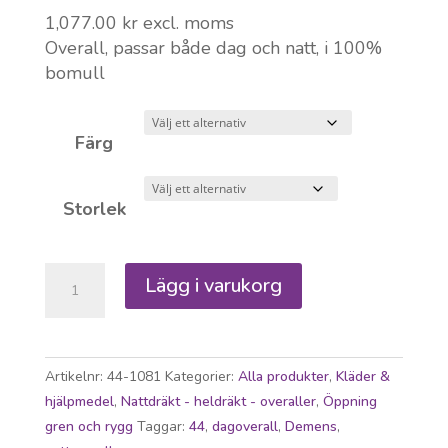
1,077.00
kr
excl. moms
Overall, passar både dag och natt, i 100%
bomull
Färg
Storlek
Nattdräkt
Lägg i varukorg
dam
med
dragkedja
i
Artikelnr:
44-1081
Kategorier:
Alla produkter
,
Kläder &
gren
hjälpmedel
,
Nattdräkt - heldräkt - overaller
,
Öppning
och
gren och rygg
Taggar:
44
,
dagoverall
,
Demens
,