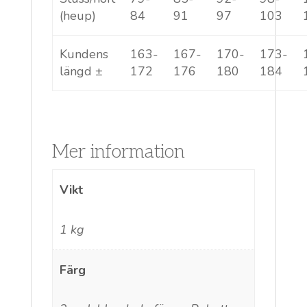
(heup)
84
91
97
103
Kundens
163-
167-
170-
173-
längd ±
172
176
180
184
Mer information
Vikt
1 kg
Färg