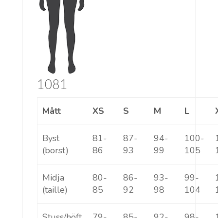
1081
Mått
XS
S
M
L
Byst
81-
87-
94-
100-
(borst)
86
93
99
105
Midja
80-
86-
93-
99-
(taille)
85
92
98
104
Stuss/höft
79-
85-
92-
98-