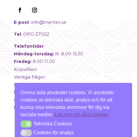
E-post
:
info@mentex.se
Tel
: 0910-37002
Telefontider
:
Måndag-torsdag:
Kl. 8.00-15.30
Fredag:
8.00-11.00
Köpvillkor
Vanliga frågor
Om oss
Mitt konto
Denna sida använder cookies. Vi använder
Cookies
cookies av tekniska skäl, analys och för att
kunna visa relevanta annonser för dig via
Klädvalet.se
sociala medier.
Läs mer om våra cookies
Copyright © 2025 Mentex. All Rights
Tekniska Cookies
Tekniska Cookies
Reserved.
Cookies för analys
Cookies för analys