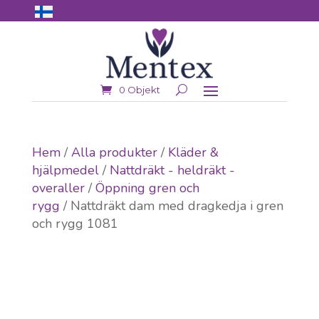
0 Objekt
Hem
/
Alla produkter
/
Kläder &
hjälpmedel
/
Nattdräkt - heldräkt -
overaller
/
Öppning gren och
rygg
/ Nattdräkt dam med dragkedja i gren
och rygg 1081