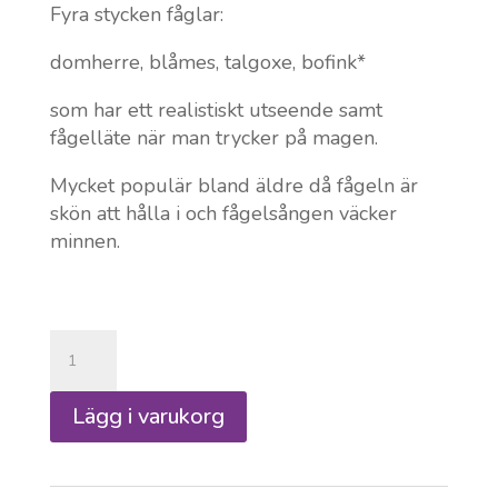
Fyra stycken fåglar:
domherre, blåmes, talgoxe, bofink*
som har ett realistiskt utseende samt
fågelläte när man trycker på magen.
Mycket populär bland äldre då fågeln är
skön att hålla i och fågelsången väcker
minnen.
Sjungande
fåglar
i
Lägg i varukorg
4
pack
mängd