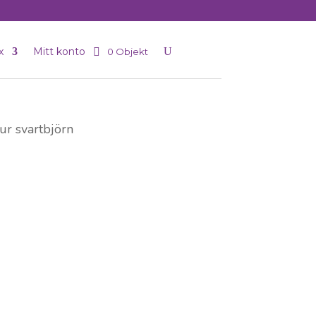
x
Mitt konto
0 Objekt
ur svartbjörn