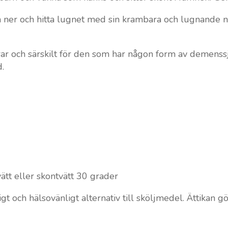
a ner och hitta lugnet med sin krambara och lugnande när
rar och särskilt för den som har någon form av demens
d.
ätt eller skontvätt 30 grader
nligt och hälsovänligt alternativ till sköljmedel. Ättikan 