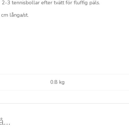
3 tennisbollar efter tvätt för fluffig päls.
 cm långa/st.
0.8 kg
så…