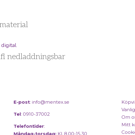
material
fi nedladdningsbar
E-post
:
info@mentex.se
Köpvi
Vanlig
Tel
: 0910-37002
Om o
Mitt 
Telefontider
:
Cooki
Måndag-torsdag:
Kl. 8.00-15.30