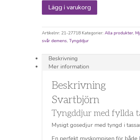
mängd
Lägg i varukorg
Artikelnr:
21-27718
Kategorier:
Alla produkter
,
Mj
svår demens
,
Tyngddjur
Beskrivning
Mer information
Beskrivning
Svartbjörn
Tyngddjur med fyllda t
Mysigt gosedjur med tyngd i tassarn
En perfekt myskompisen för både b