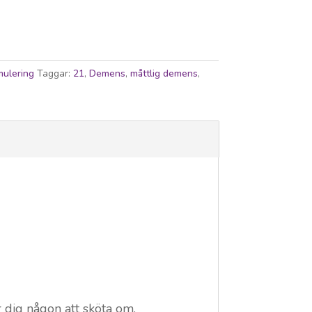
imulering
Taggar:
21
,
Demens
,
måttlig demens
,
 dig någon att sköta om.