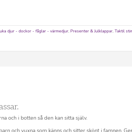
uka djur - dockor - fåglar - värmedjur
,
Presenter & Julklappar
,
Taktil st
assar.
a och i botten så den kan sitta själv.
arn och vuxna som känns och sitter skönt i famnen. Ger