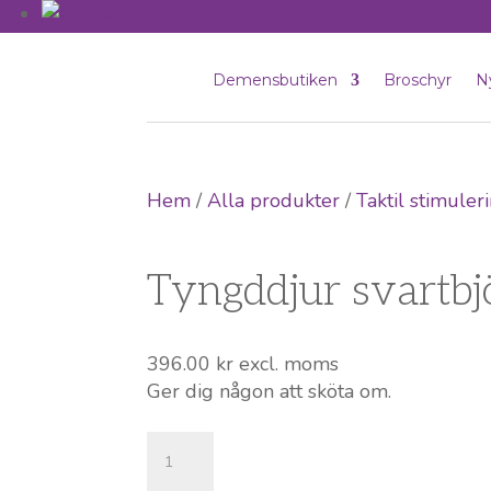
Demensbutiken
Broschyr
N
Hem
/
Alla produkter
/
Taktil stimuler
Tyngddjur svartbj
396.00
kr
excl. moms
Ger dig någon att sköta om.
Tyngddjur
svartbjörn