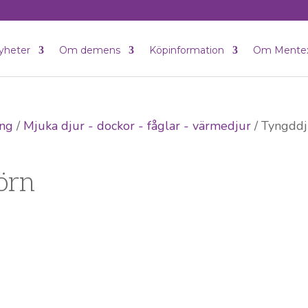
yheter
Om demens
Köpinformation
Om Mente
ing
/
Mjuka djur - dockor - fåglar - värmedjur
/ Tyngddj
örn