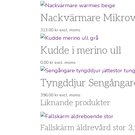
Nackvärmare Mikrovä
313.00
kr
excl. moms
Kudde i merino ull
0.00
kr
excl. moms
Tyngddjur Sengångar
396.00
kr
excl. moms
Liknande produkter
Fallskärm äldrevård stor 