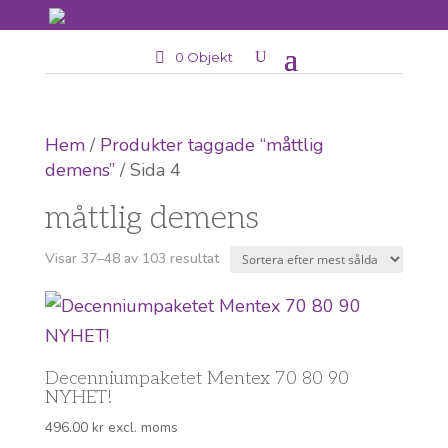
0 Objekt
Hem
/
Produkter taggade “måttlig
demens”
/ Sida 4
måttlig demens
Sortera
Visar 37–48 av 103 resultat
efter
popularitet
Decenniumpaketet Mentex 70 80 90
NYHET!
496.00
kr
excl. moms