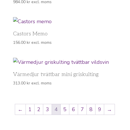
984.00
kr
excl. moms
Castors Memo
156.00
kr
excl. moms
Värmedjur tvättbar mini griskulting
313.00
kr
excl. moms
←
1
2
3
4
5
6
7
8
9
→