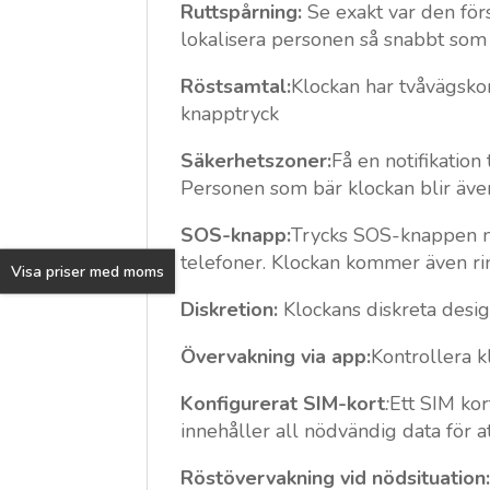
Ruttspårning:
Se exakt var den för
lokalisera personen så snabbt som 
Röstsamtal:
Klockan har tvåvägskom
knapptryck
Säkerhetszoner:
Få en notifikation
Personen som bär klockan blir äve
SOS-knapp:
Trycks SOS-knappen ne
telefoner. Klockan kommer även ri
Visa priser med moms
Diskretion:
Klockans diskreta desi
Övervakning via app:
Kontrollera k
Konfigurerat SIM-kort
:
Ett SIM kor
innehåller all nödvändig data för a
Röstövervakning vid nödsituation