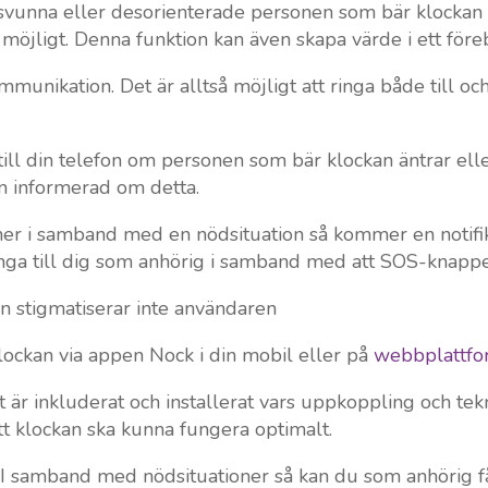
svunna eller desorienterade personen som bär klockan ha
möjligt. Denna funktion kan även skapa värde i ett för
munikation. Det är alltså möjligt att ringa både till o
 till din telefon om personen som bär klockan äntrar el
n informerad om detta.
r i samband med en nödsituation så kommer en notifikat
nga till dig som anhörig i samband med att SOS-knappe
gn stigmatiserar inte användaren
lockan via appen Nock i din mobil eller på
webbplattf
t är inkluderat och installerat vars uppkoppling och tekn
tt klockan ska kunna fungera optimalt.
:
I samband med nödsituationer så kan du som anhörig få 