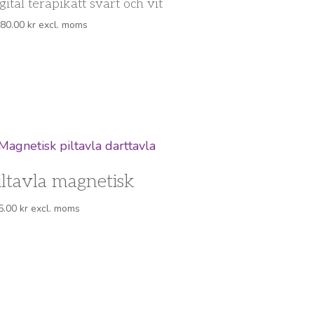
gital terapikatt svart och vit
080.00
kr
excl. moms
iltavla magnetisk
5.00
kr
excl. moms