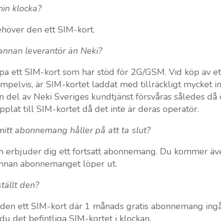
min klocka?
behöver den ett SIM-kort.
annan leverantör än Neki?
pa ett SIM-kort som har stöd för 2G/GSM. Vid köp av e
pelvis, är SIM-kortet laddat med tillräckligt mycket i
 del av Neki Sveriges kundtjänst försvåras således då de
lat till SIM-kortet då det inte är deras operatör.
itt abonnemang håller på att ta slut?
 och erbjuder dig ett fortsatt abonnemang. Du kommer ä
innan abonnemanget löper ut.
tällt den?
er den ett SIM-kort där 1 månads gratis abonnemang ingår
 det befintliga SIM-kortet i klockan.