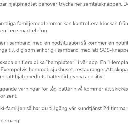
 bär hjälpmedlet behöver trycka ner samtalsknappen. D
amtliga familjemedlemmar kan kontrollera klockan från 
en i en smarttelefon.
r i samband med en nödsituation så kommer en notifikat
nga till dig som anhörig i samband med att SOS-knappe
skapa en flera olika ”hemplatser” i vår app. En ”Hemplat
 Exempelvis hemmet, sjukhuset, restauranger.Att skapa
mt att hjälpmedlets batteritid gynnas positivt.
gande varningar för låg batterinivå kommer att skicka
ör sent.
i-familjen så har du tillgång vår kundtjänst 24 timmar
onnemang: