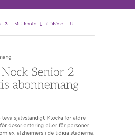
x
Mitt konto
0 Objekt
emang
 Nock Senior 2
tis abonnemang
h leva självständigt! Klocka för äldre
för desorientering eller för personer
m ex. alzheimers i de tidiga stadierna.