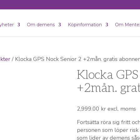
yheter
Om demens
Köpinformation
Om Mente
kter
/ Klocka GPS Nock Senior 2 +2mån. gratis abonn
Klocka GPS
+2mån. gra
2,999.00
kr
excl. moms
Fortsätta röra sig fritt oc
personen som löper risk 
som lider av demens såso