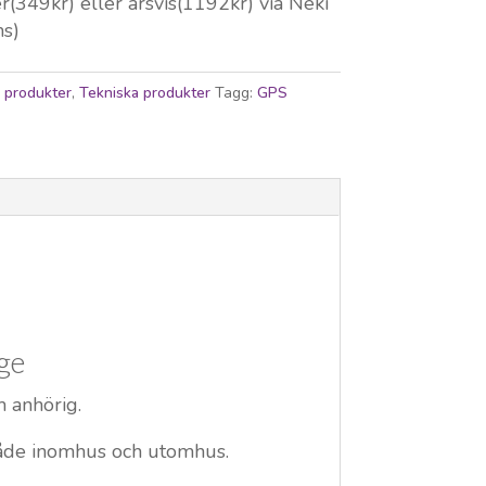
349kr) eller årsvis(1192kr) via Neki
ms)
a produkter
,
Tekniska produkter
Tagg:
GPS
ge
m anhörig.
både inomhus och utomhus.