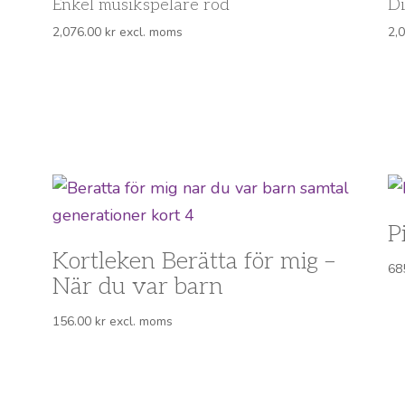
Enkel musikspelare röd
Di
2,076.00
kr
excl. moms
2,
P
Kortleken Berätta för mig –
68
När du var barn
156.00
kr
excl. moms