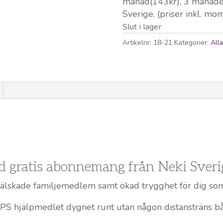
månad(143kr), 3 månader(
Sverige. (priser inkl. mo
Slut i lager
Artikelnr:
18-21
Kategorier:
All
 gratis abonnemang från Neki Sveri
l din älskade familjemedlem samt ökad trygghet för dig so
GPS hjälpmedlet dygnet runt utan någon distansträns 