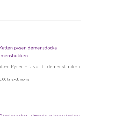
tten Pysen – favorit i demensbutiken
8.00
kr
excl. moms