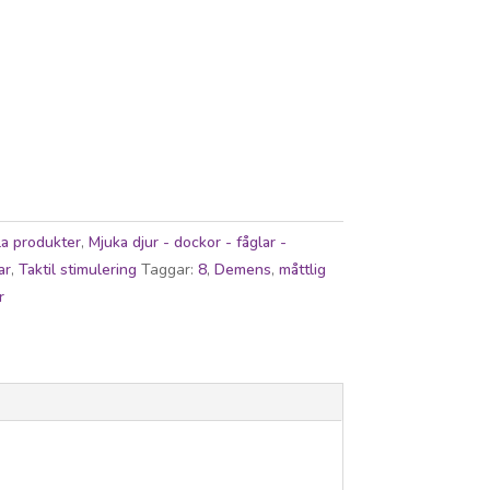
la produkter
,
Mjuka djur - dockor - fåglar -
ar
,
Taktil stimulering
Taggar:
8
,
Demens
,
måttlig
r