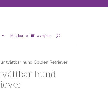
Mitt konto
0 Objekt
ur tvättbar hund Golden Retriever
tvättbar hund
iever