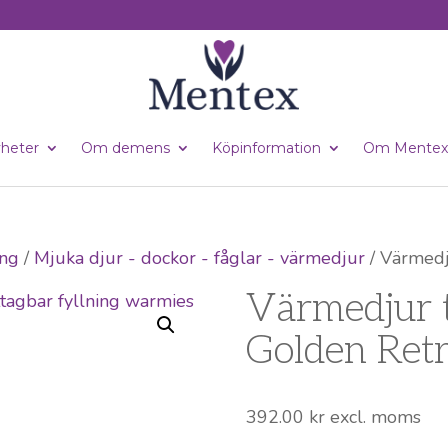
heter
Om demens
Köpinformation
Om Mentex
ing
/
Mjuka djur - dockor - fåglar - värmedjur
/ Värmedj
Värmedjur 
Golden Retr
392.00
kr
excl. moms