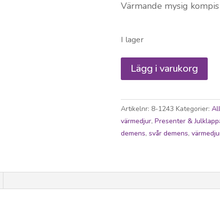
Värmande mysig kompis
I lager
Värmedjur
Lägg i varukorg
tvättbar
hund
Golden
Artikelnr:
8-1243
Kategorier:
Al
Retriever
värmedjur
,
Presenter & Julklapp
mängd
demens
,
svår demens
,
värmedju