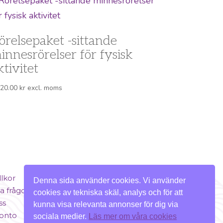
örelsepaket -sittande
innesrörelser för fysisk
ktivitet
320.00
kr
excl. moms
llkor
Denna sida använder cookies. Vi använder
a frågor
cookies av tekniska skäl, analys och för att
ss
kunna visa relevanta annonser för dig via
konto
sociala medier.
Läs mer om våra cookies