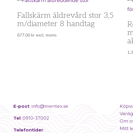
Fallskärm äldrevård stor 3,5
m/diameter 8 handtag
R
m
677.00
kr
excl. moms
a
1,
E-post
:
info@mentex.se
Köpvi
Vanlig
Tel
: 0910-37002
Om o
Mitt 
Telefontider
: