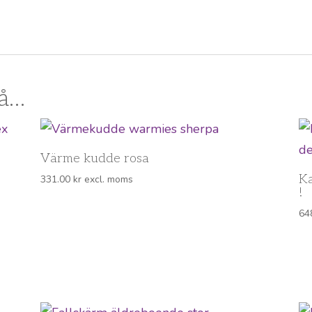
så…
Värme kudde rosa
Ka
331.00
kr
excl. moms
!
64